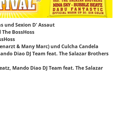
as und Sexion D' Assaut
d The BossHoss
ossHoss
auenarzt & Many Marc) und Culcha Candela
Mando Diao DJ Team feat. The Salazar Brothers
Beatz, Mando Diao DJ Team feat. The Salazar