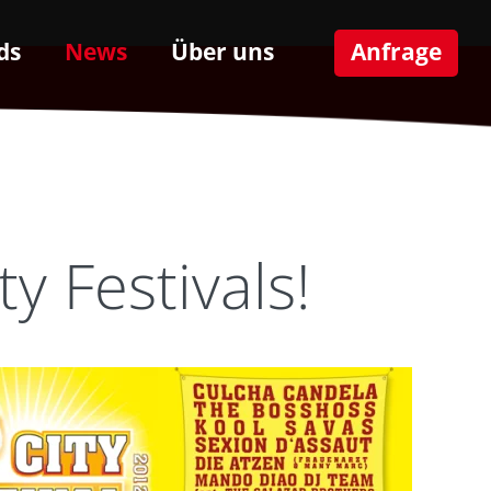
ds
News
Über uns
Anfrage
y Festivals!