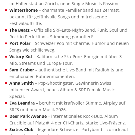
im Hallenstadion Zürich, neue Single Music Is Passion.
Wintershome
– charmante Familienband aus Zermatt,
bekannt für gefühlvolle Songs und mitreissende
Festivalauftritte.
The Beatz
– Offizielle SRF-Late-Night-Band, Funk, Soul und
Rock in Perfektion – Stimmung garantiert!
Port Polar
– Schweizer Pop mit Charme, Humor und neuen
Songs wie schliichweg.
Victory Kid
– Kalifornische Ska-Punk-Energie mit über 3
Mio. Streams und Europa-Tour.
Sam Gruber
– authentische Live-Band mit Radiohits und
emotionalen Bühnenmomenten.
Anna Smith
– Pop-Shootingstar, Gewinnerin Swiss
Influencer Award, neues Album & SRF Female Music
Special.
Eva Leandra
– berührt mit kraftvoller Stimme, Airplay auf
SRF3 und neuer Musik 2026.
Deer Park Avenue
– internationales Rock-Duo, Album
Crucible auf Platz #14 der CH-Charts, starke Live-Präsenz.
Sixties Club
– legendäre Schweizer Partyband – zurück auf