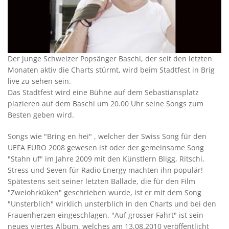
Der junge Schweizer Popsänger Baschi, der seit den letzten
Monaten aktiv die Charts stürmt, wird beim Stadtfest in Brig
live zu sehen sein.
Das Stadtfest wird eine Bühne auf dem Sebastiansplatz
plazieren auf dem Baschi um 20.00 Uhr seine Songs zum
Besten geben wird.
Songs wie "Bring en hei" , welcher der Swiss Song für den
UEFA EURO 2008 gewesen ist oder der gemeinsame Song
"Stahn uf" im Jahre 2009 mit den Künstlern Bligg, Ritschi,
Stress und Seven für Radio Energy machten ihn populär!
Spätestens seit seiner letzten Ballade, die für den Film
"Zweiohrküken" geschrieben wurde, ist er mit dem Song
"Unsterblich" wirklich unsterblich in den Charts und bei den
Frauenherzen eingeschlagen. "Auf grosser Fahrt" ist sein
neues viertes Album, welches am 13.08.2010 veröffentlicht