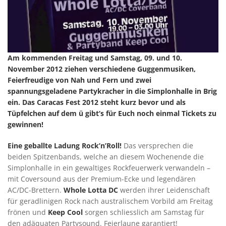
Am kommenden Freitag und Samstag, 09. und 10.
November 2012 ziehen verschiedene Guggenmusiken,
Feierfreudige von Nah und Fern und zwei
spannungsgeladene Partykracher in die Simplonhalle in Brig
ein. Das Caracas Fest 2012 steht kurz bevor und als
Tüpfelchen auf dem ü gibt‘s für Euch noch einmal Tickets zu
gewinnen!
Eine geballte Ladung Rock’n’Roll!
Das versprechen die
beiden Spitzenbands, welche an diesem Wochenende die
Simplonhalle in ein gewaltiges Rockfeuerwerk verwandeln –
mit Coversound aus der Premium-Ecke und legendären
AC/DC-Brettern.
Whole Lotta DC
werden ihrer Leidenschaft
für geradlinigen Rock nach australischem Vorbild am Freitag
frönen und
Keep Cool
sorgen schliesslich am Samstag für
den adäquaten Partysound. Feierlaune garantiert!