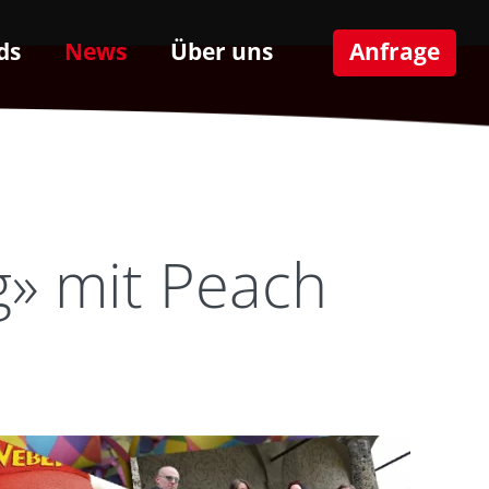
ds
News
Über uns
Anfrage
g» mit Peach