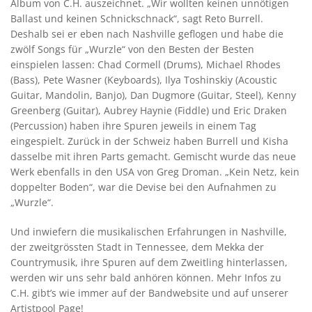
Album von C.H. auszeichnet. „Wir wollten keinen unnötigen
Ballast und keinen Schnickschnack“, sagt Reto Burrell.
Deshalb sei er eben nach Nashville geflogen und habe die
zwölf Songs für „Wurzle“ von den Besten der Besten
einspielen lassen: Chad Cormell (Drums), Michael Rhodes
(Bass), Pete Wasner (Keyboards), Ilya Toshinskiy (Acoustic
Guitar, Mandolin, Banjo), Dan Dugmore (Guitar, Steel), Kenny
Greenberg (Guitar), Aubrey Haynie (Fiddle) und Eric Draken
(Percussion) haben ihre Spuren jeweils in einem Tag
eingespielt. Zurück in der Schweiz haben Burrell und Kisha
dasselbe mit ihren Parts gemacht. Gemischt wurde das neue
Werk ebenfalls in den USA von Greg Droman. „Kein Netz, kein
doppelter Boden“, war die Devise bei den Aufnahmen zu
„Wurzle“.
Und inwiefern die musikalischen Erfahrungen in Nashville,
der zweitgrössten Stadt in Tennessee, dem Mekka der
Countrymusik, ihre Spuren auf dem Zweitling hinterlassen,
werden wir uns sehr bald anhören können. Mehr Infos zu
C.H. gibt’s wie immer auf der Bandwebsite und auf unserer
Artistpool Page!