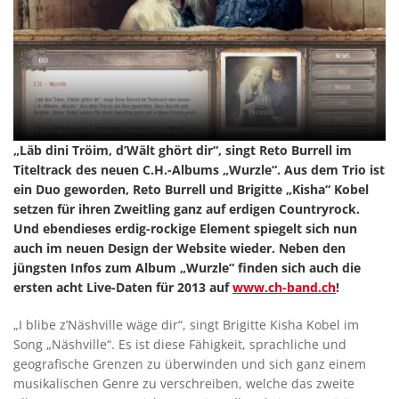
„Läb dini Tröim, d’Wält ghört dir“, singt Reto Burrell im
Titeltrack des neuen C.H.-Albums „Wurzle“. Aus dem Trio ist
ein Duo geworden, Reto Burrell und Brigitte „Kisha“ Kobel
setzen für ihren Zweitling ganz auf erdigen Countryrock.
Und ebendieses erdig-rockige Element spiegelt sich nun
auch im neuen Design der Website wieder. Neben den
jüngsten Infos zum Album „Wurzle“ finden sich auch die
ersten acht Live-Daten für 2013 auf
www.ch-band.ch
!
„I blibe z’Näshville wäge dir“, singt Brigitte Kisha Kobel im
Song „Näshville“. Es ist diese Fähigkeit, sprachliche und
geografische Grenzen zu überwinden und sich ganz einem
musikalischen Genre zu verschreiben, welche das zweite