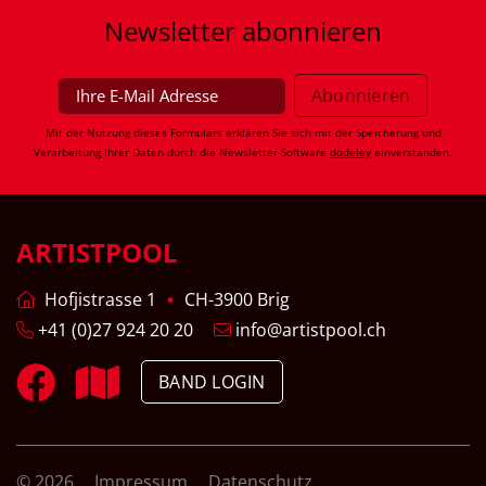
Newsletter
abonnieren
Mit der Nutzung dieses Formulars erklären Sie sich mit der Speicherung und
Verarbeitung Ihrer Daten durch die Newsletter-Software
dodeley
einverstanden.
ARTISTPOOL
Hofjistrasse 1
CH-3900 Brig
+41 (0)27 924 20 20
info@artistpool.ch
BAND LOGIN
© 2026
Impressum
Datenschutz