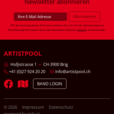
Newsletter
abonnieren
Mit der Nutzung dieses Formulars erklären Sie sich mit der Speicherung und
Verarbeitung Ihrer Daten durch die Newsletter-Software
dodeley
einverstanden.
ARTISTPOOL
Hofjistrasse 1
CH-3900 Brig
+41 (0)27 924 20 20
info@artistpool.ch
BAND LOGIN
© 2026
Impressum
Datenschutz
powered by indual