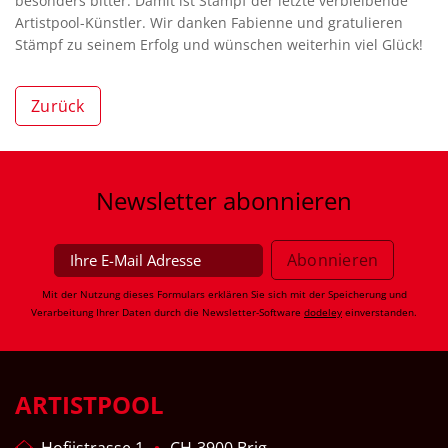
besonders bitter. Damit ist Stämpf der letzte verbleibende
Artistpool-Künstler. Wir danken Fabienne und gratulieren
Stämpf zu seinem Erfolg und wünschen weiterhin viel Glück!
Zurück
Newsletter
abonnieren
Mit der Nutzung dieses Formulars erklären Sie sich mit der Speicherung und
Verarbeitung Ihrer Daten durch die Newsletter-Software
dodeley
einverstanden.
ARTISTPOOL
Hofjistrasse 1
CH-3900 Brig