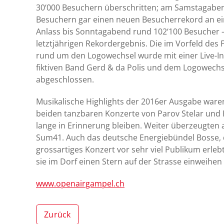
30‘000 Besuchern überschritten; am Samstagabend
Besuchern gar einen neuen Besucherrekord an ein
Anlass bis Sonntagabend rund 102‘100 Besucher 
letztjährigen Rekordergebnis. Die im Vorfeld des
rund um den Logowechsel wurde mit einer Live-Ins
fiktiven Band Gerd & da Polis und dem Logowech
abgeschlossen.
Musikalische Highlights der 2016er Ausgabe waren
beiden tanzbaren Konzerte von Parov Stelar und R
lange in Erinnerung bleiben. Weiter überzeugten 
Sum41. Auch das deutsche Energiebündel Bosse, d
grossartiges Konzert vor sehr viel Publikum erle
sie im Dorf einen Stern auf der Strasse einweihen
www.openairgampel.ch
Zurück