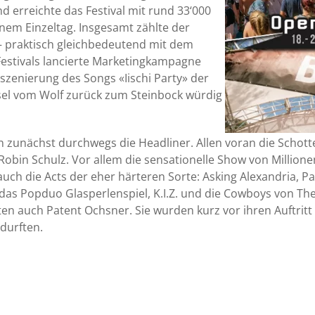
 erreichte das Festival mit rund 33‘000
em Einzeltag. Insgesamt zählte der
– praktisch gleichbedeutend mit dem
 Festivals lancierte Marketingkampagne
zenierung des Songs «Iischi Party» der
sel vom Wolf zurück zum Steinbock würdig
 zunächst durchwegs die Headliner. Allen voran die Schotte
obin Schulz. Vor allem die sensationelle Show von Million
auch die Acts der eher härteren Sorte: Asking Alexandria,
as Popduo Glasperlenspiel, K.I.Z. und die Cowboys von The
bten auch Patent Ochsner. Sie wurden kurz vor ihren Auftr
 durften.