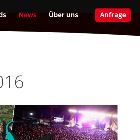
ds
News
Über uns
Anfrage
016