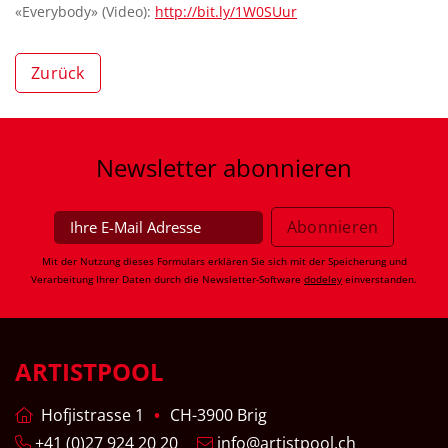
«Everybody» (Video):
http://bit.ly/1W0SUur
Zurück
Newsletter
abonnieren
Mit der Nutzung dieses Formulars erklären Sie sich mit der Speicherung und
Verarbeitung Ihrer Daten durch die Newsletter-Software
dodeley
einverstanden.
ARTISTPOOL
Hofjistrasse 1
CH-3900 Brig
+41 (0)27 924 20 20
info@artistpool.ch