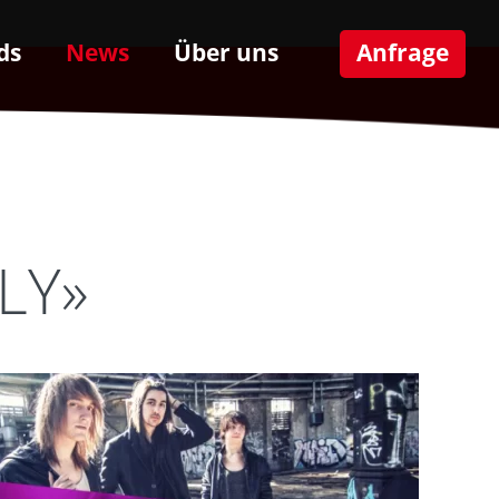
ds
News
Über uns
Anfrage
LY»