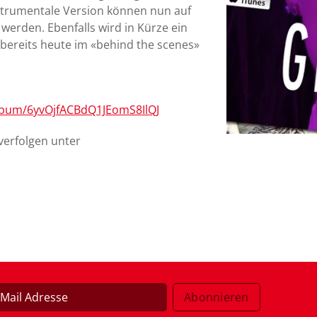
instrumentale Version können nun auf
werden. Ebenfalls wird in Kürze ein
 bereits heute im «behind the scenes»
album/6yvOjfACBdQ1JEomS8IlQJ
verfolgen unter