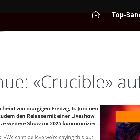
Top-Ban
e: «Crucible» auf
heint am morgigen Freitag, 6. Juni neu
 zudem den Release mit einer Liveshow
rze weitere Show im 2025 kommuniziert.
«We can’t believe we’re saying this but