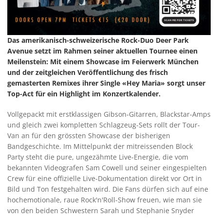
Das amerikanisch-schweizerische Rock-Duo Deer Park
Avenue setzt im Rahmen seiner aktuellen Tournee einen
Meilenstein: Mit einem Showcase im Feierwerk München
und der zeitgleichen Veröffentlichung des frisch
gemasterten Remixes ihrer Single «Hey Maria» sorgt unser
Top-Act für ein Highlight im Konzertkalender.
Vollgepackt mit erstklassigen Gibson-Gitarren, Blackstar-Amps
und gleich zwei kompletten Schlagzeug-Sets rollt der Tour-
Van an für den grössten Showcase der bisherigen
Bandgeschichte. Im Mittelpunkt der mitreissenden Block
Party steht die pure, ungezähmte Live-Energie, die vom
bekannten Videografen Sam Cowell und seiner eingespielten
Crew für eine offizielle Live-Dokumentation direkt vor Ort in
Bild und Ton festgehalten wird. Die Fans dürfen sich auf eine
hochemotionale, raue Rock'n'Roll-Show freuen, wie man sie
von den beiden Schwestern Sarah und Stephanie Snyder