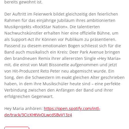
bereits gewohnt ist.
Der Auftritt im Feierwerk bildet gleichzeitig den feierlichen
Rahmen für das einjährige Jubiläum ihres ambitionierten
Musikprojekts «RockStar Nation». Die talentierten
Nachwuchskünstler erhalten hier eine offizielle Bühne, um
als Support-Act ihr Können vor Publikum zu präsentieren.
Passend zu diesem emotionalen Bogen schliesst sich für die
Band auch musikalisch ein Kreis: Deer Park Avenue bringen
den brandneuen Remix ihrer allerersten Single «Hey Maria»
mit, die einst von Matt Bissonette aufgenommen und jetzt
von Hit-Produzent Reto Peter neu abgemischt wurde. Ein
Song, den die Schwestern im exakt gleichen Alter geschrieben
haben, in dem ihre Musikschüler heute sind – eine perfekte
Verbindung zwischen den Anfängen der Band und ihrer
erfolgreichen Gegenwart.
Hey Maria anhören:
https://open.spotify.com/intl-
de/track/3CicKHtVvOLwcdSBvV13z4