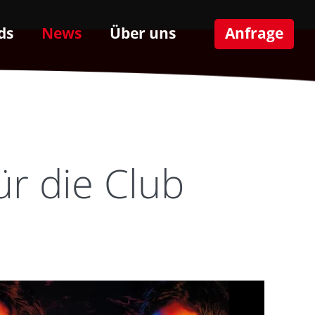
ds
News
Über uns
Anfrage
ür die Club