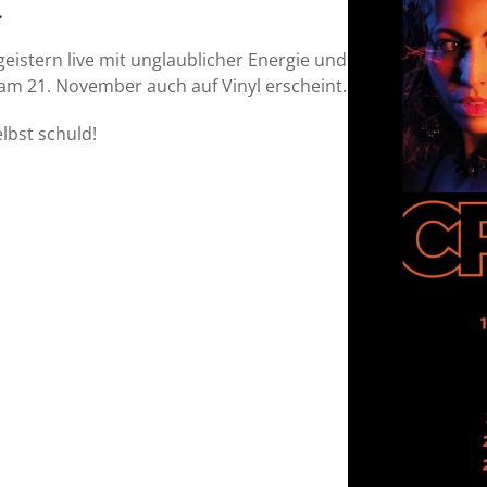
.
istern live mit unglaublicher Energie und
am 21. November auch auf Vinyl erscheint.
elbst schuld!