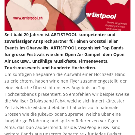
Seit bald 20 Jahren ist ARTISTPOOL kompetenter und
zuverlässiger Ansprechpartner für einen Grossteil aller
Events im Oberwallis. ARTISTPOOL organisiert Top Bands
für grosse Festivals wie dem Open Air Gampel, dem Open
Air Lax usw., unzählige Musikfeste, Firmenevents,
Tourismusevents und hunderte Hochzeiten.
Um künftigen Ehepaaren die Auswahl einer Hochzeits-Band
zu erleichtern, haben wir einen Flyer zusammengestellt, der
eine einfache Übersicht unseres Angebots an Top-
Hochzeitsbands präsentiert. So empfehlen wir beispielsweise
die Walliser Erfolgsband Fab4, welche sich innert kürzester
Zeit als Hochzeitsband etabliert hat oder auch nationale
Grössen wie die JukeSox oder Supreme, welche über eine
langjährige Erfahrung und spitzen Referenzen verfügen.
Alma, das Duo Zaubermond, Inside, VivaPeople usw. sind
weitere Bands aus unserem Repertoire - für jedes Budget