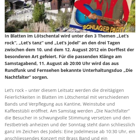
In Blatten im Lötschental wird unter den 3 Themen „Let’s
rock“, „Let’s tanz“ und „Let’s jodel“ an den drei Tagen
zwischen dem 10. und dem 12. August 2012 ein Dorffest der
besonderen Art gefeiert. Für die passenden Klänge am
Samstagabend, 11. August ab 20:00 Uhr wird das aus
Rundfunk und Fernsehen bekannte Unterhaltungsduo „Die
Nachtfalter“ sorgen.
Let’s rock – unter diesem Leitsatz werden die dreitägigen
Feierlichkeiten in Blatten im Lötschental mit verschiedenen
Bands und Verpflegung aus Kantine, Weinstube und
Kaffeestübli eröffnet. Am Samstag werden „Die Nachtfalter“
die Besucher in schwungvolle Stimmung versetzen und den
Festbetrieb anheizen und der Sonntag steht dann schliesslich
ganz im Zeichen des Jodels: Eine Jodelmesse ab 10:30 Uhr, ein
anschliessendes Konzert mit Brass Band und ein