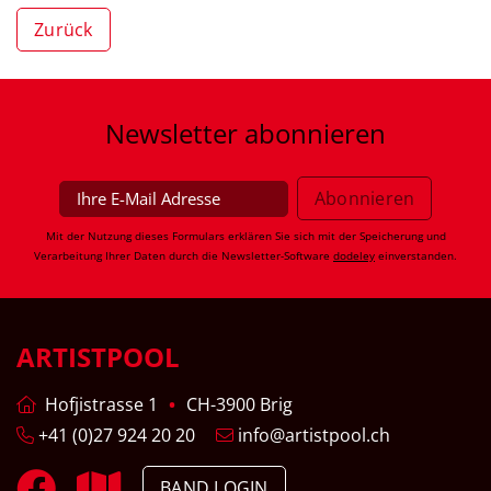
Zurück
Newsletter
abonnieren
Mit der Nutzung dieses Formulars erklären Sie sich mit der Speicherung und
Verarbeitung Ihrer Daten durch die Newsletter-Software
dodeley
einverstanden.
ARTISTPOOL
Hofjistrasse 1
CH-3900 Brig
+41 (0)27 924 20 20
info@artistpool.ch
BAND LOGIN