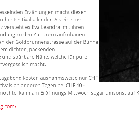
esselnden Erzählungen macht diesen
her Festivalkalender. Als eine der
versteht es Eva Leandra, mit ihren
rbindung zu den Zuhörern aufzubauen.
an der Goldbrunnenstrasse auf der Bühne
inem dichten, packenden
e und spürbare Nähe, welche für pure
nvergesslich macht.
Samstagabend kosten ausnahmsweise nur CHF
tivals an anderen Tagen bei CHF 40.-
n möchte, kann am Eröffnungs-Mittwoch sogar umsonst auf Ko
ng.com/