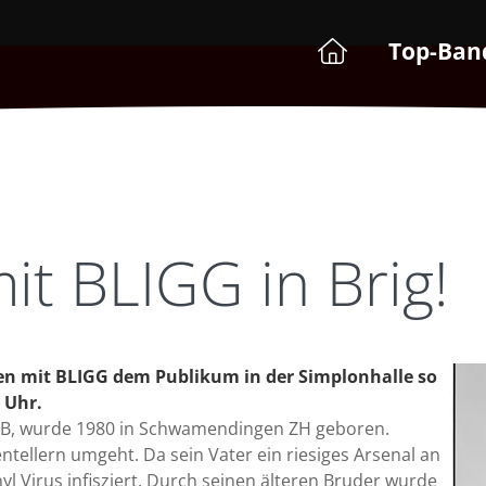
Top-Ban
it BLIGG in Brig!
en mit BLIGG dem Publikum in der Simplonhalle so
 Uhr.
- B, wurde 1980 in Schwamendingen ZH geboren.
ntellern umgeht. Da sein Vater ein riesiges Arsenal an
yl Virus infisziert. Durch seinen älteren Bruder wurde