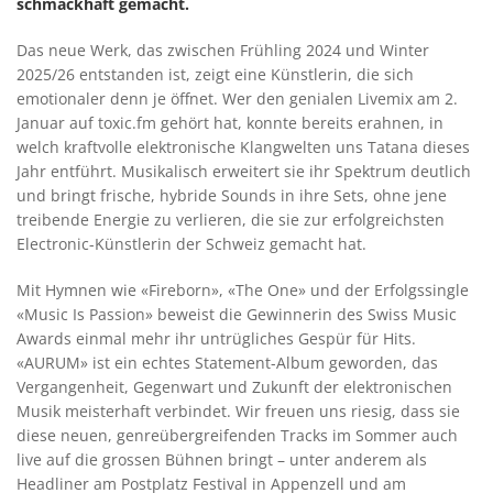
schmackhaft gemacht.
Das neue Werk, das zwischen Frühling 2024 und Winter
2025/26 entstanden ist, zeigt eine Künstlerin, die sich
emotionaler denn je öffnet. Wer den genialen Livemix am 2.
Januar auf toxic.fm gehört hat, konnte bereits erahnen, in
welch kraftvolle elektronische Klangwelten uns Tatana dieses
Jahr entführt. Musikalisch erweitert sie ihr Spektrum deutlich
und bringt frische, hybride Sounds in ihre Sets, ohne jene
treibende Energie zu verlieren, die sie zur erfolgreichsten
Electronic-Künstlerin der Schweiz gemacht hat.
Mit Hymnen wie «Fireborn», «The One» und der Erfolgssingle
«Music Is Passion» beweist die Gewinnerin des Swiss Music
Awards einmal mehr ihr untrügliches Gespür für Hits.
«AURUM» ist ein echtes Statement-Album geworden, das
Vergangenheit, Gegenwart und Zukunft der elektronischen
Musik meisterhaft verbindet. Wir freuen uns riesig, dass sie
diese neuen, genreübergreifenden Tracks im Sommer auch
live auf die grossen Bühnen bringt – unter anderem als
Headliner am Postplatz Festival in Appenzell und am