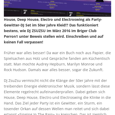
House, Deep House, Electro und Electroswing als Party-
Gewitter-DJ Set im 50er Jahre Kleid!? Das funktioniert
bestens, wie DJ ZSUZSU im März 2016 im Briger Club
Perron1 unter Beweis stellen wird. Einschreiben und auf
keinen Fall verpassen!
Früher war alles besser! Da war ein Buch noch aus Papier, die
Spielsachen aus Holz und Gespräche fanden am Küchentisch
statt. Man mochte Audrey Hepburn, Marilyn Monroe und
Rock Hudson. Damals war alles besser, sogar die Zukunft.
DJ ZsuZsu vermischt nicht die Klänge der 50er Jahre mit der
treibenden Energie elektronischer Musik, sondern lässt diese
Elemente regelrecht aufeinanderprallen. Dabei geben sich
House, Deep House, Electro und Electroswing die Klinke in die
Hand. Das Ziel jeder Party ist ein Gewitter, ein Sturm, ein
tosender Orkan auf dessen Wellen man reitet und sich dabei
ertappt «Singing In The Rain» zu kreischen. Das ist ziemlich