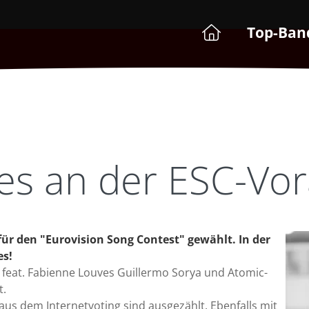
Top-Ban
es an der ESC-Vor
ür den "Eurovision Song Contest" gewählt. In der
es!
t feat. Fabienne Louves Guillermo Sorya und Atomic-
t.
aus dem Internetvoting sind ausgezählt. Ebenfalls mit