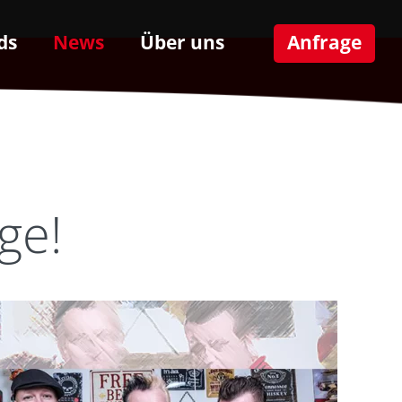
ds
News
Über uns
Anfrage
ge!