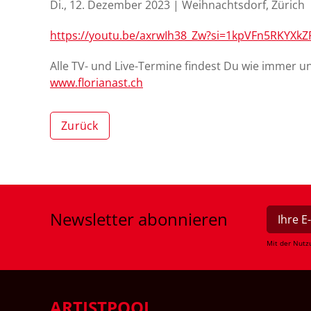
Di., 12. Dezember 2023 | Weihnachtsdorf, Zürich
https://youtu.be/axrwIh38_Zw?si=1kpVFn5RKYXkZ
Alle TV- und Live-Termine findest Du wie immer u
www.florianast.ch
Zurück
Newsletter
abonnieren
Mit der Nutz
ARTISTPOOL