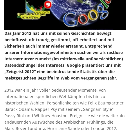
Das Jahr 2012 hat uns mit seinen Geschichten bewegt,
beeinflusst, oft traurig gestimmt, oft erheitert und mit
Sicherheit auch immer wieder erstaunt. Entsprechend
unserer Informationsgewohnheiten suchen wir als rastlose
Internetnutzer zumeist (im mittlerweile unübersichtlichen)
Datendschungel des Internets. Google präsentiert uns mit
„Zeitgeist 2012“ eine beeindruckende Statistik über die
meistgesuchten Begriffe im Web vom vergangenen Jahr.
2012 war ein Jahr voller bedeutender Momente, von
internationalen sportlichen Wettkämpfen bis hin zu
historischen Wahlen. Persönlichkeiten wie Felix Baumgartner,
Barack Obama, Rapper Psy mit seinem „Gangnam Style“,
Pussy Riot und Whitney Houston. Ereignisse wie die weiterhin
andauernden Auswüchse des Arabischen Frühlings, die
Mars-Rover Landung, Hurricane Sandy oder London 2012.