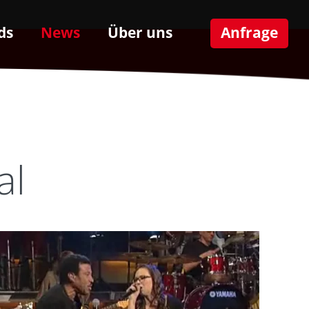
ds
News
Über uns
Anfrage
al