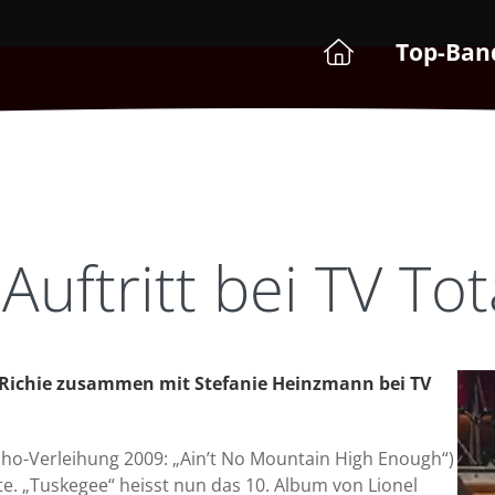
Top-Ban
uftritt bei TV Tot
l Richie zusammen mit Stefanie Heinzmann bei TV
Echo-Verleihung 2009: „Ain’t No Mountain High Enough“)
te. „Tuskegee“ heisst nun das 10. Album von Lionel