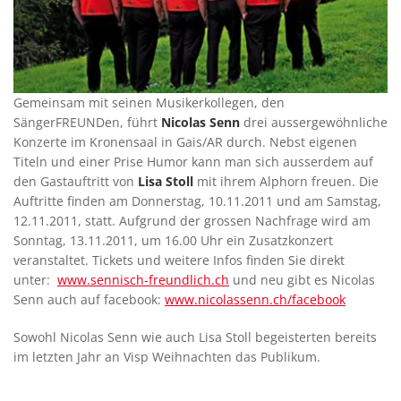
Gemeinsam mit seinen Musikerkollegen, den
SängerFREUNDen, führt
Nicolas Senn
drei aussergewöhnliche
Konzerte im Kronensaal in Gais/AR durch. Nebst eigenen
Titeln und einer Prise Humor kann man sich ausserdem auf
den Gastauftritt von
Lisa Stoll
mit ihrem Alphorn freuen. Die
Auftritte finden am Donnerstag, 10.11.2011 und am Samstag,
12.11.2011, statt. Aufgrund der grossen Nachfrage wird am
Sonntag, 13.11.2011, um 16.00 Uhr ein Zusatzkonzert
veranstaltet. Tickets und weitere Infos finden Sie direkt
unter:
www.sennisch-freundlich.ch
und neu gibt es Nicolas
Senn auch auf facebook:
www.nicolassenn.ch/facebook
Sowohl Nicolas Senn wie auch Lisa Stoll begeisterten bereits
im letzten Jahr an Visp Weihnachten das Publikum.