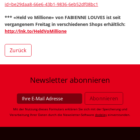
id=be29daa8-66e6-43b1-9836-6eb52df08bc1
*** «Held vo Millione» von FABIENNE LOUVES ist seit
vergangenem Freitag in verschiedenen Shops erhältlich:
http://lnk.to/HeldVoMillione
Zurück
Newsletter
abonnieren
Mit der Nutzung dieses Formulars erklären Sie sich mit der Speicherung und
Verarbeitung Ihrer Daten durch die Newsletter-Software
dodeley
einverstanden.