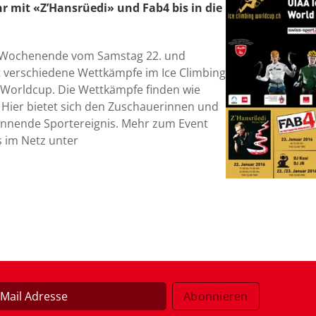
hr mit «Z’Hansrüedi» und Fab4 bis in die
n Wochenende vom Samstag 22. und
t verschiedene Wettkämpfe im Ice Climbing
g Worldcup. Die Wettkämpfe finden wie
 Hier bietet sich den Zuschauerinnen und
pannende Sportereignis. Mehr zum Event
im Netz unter