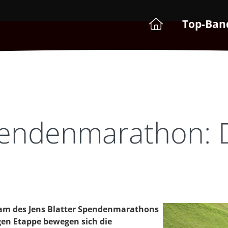
Top-Ban
pendenmarathon: D
eam des Jens Blatter Spendenmarathons
igen Etappe bewegen sich die