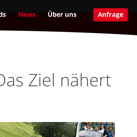
ds
News
Über uns
Anfrage
as Ziel nähert