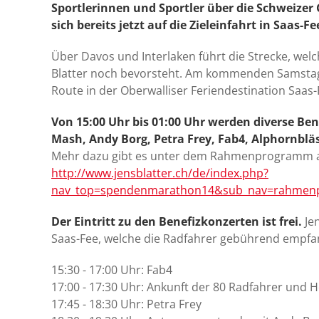
Sportlerinnen und Sportler über die Schweizer 
sich bereits jetzt auf die Zieleinfahrt in Saas
Über Davos und Interlaken führt die Strecke, wel
Blatter noch bevorsteht. Am kommenden Samstag 
Route in der Oberwalliser Feriendestination Saas-
Von 15:00 Uhr bis 01:00 Uhr werden diverse Ben
Mash, Andy Borg, Petra Frey, Fab4, Alphornblä
Mehr dazu gibt es unter dem Rahmenprogramm a
http://www.jensblatter.ch/de/index.php?
nav_top=spendenmarathon14&sub_nav=rahme
Der Eintritt zu den Benefizkonzerten ist frei.
Jen
Saas-Fee, welche die Radfahrer gebührend empfa
15:30 - 17:00 Uhr: Fab4
17:00 - 17:30 Uhr: Ankunft der 80 Radfahrer und H
17:45 - 18:30 Uhr: Petra Frey