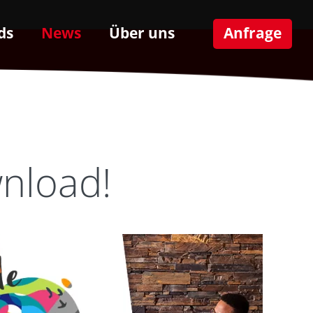
ds
News
Über uns
Anfrage
nload!