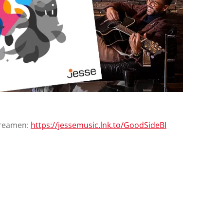
treamen:
https://jessemusic.lnk.to/GoodSideBI