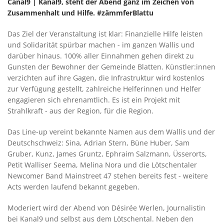
Canal9 | Kanal9, steht der Abend ganz im Zeichen von
Zusammenhalt und Hilfe. #zämmferBlattu
Das Ziel der Veranstaltung ist klar: Finanzielle Hilfe leisten
und Solidarität spürbar machen - im ganzen Wallis und
darüber hinaus. 100% aller Einnahmen gehen direkt zu
Gunsten der Bewohner der Gemeinde Blatten. Künstler:innen
verzichten auf ihre Gagen, die Infrastruktur wird kostenlos
zur Verfügung gestellt, zahlreiche Helferinnen und Helfer
engagieren sich ehrenamtlich. Es ist ein Projekt mit
Strahlkraft - aus der Region, für die Region.
Das Line-up vereint bekannte Namen aus dem Wallis und der
Deutschschweiz: Sina, Adrian Stern, Büne Huber, Sam
Gruber, Kunz, James Gruntz, Ephraim Salzmann, Üsserorts,
Petit Walliser Seema, Melina Nora und die Lötschentaler
Newcomer Band Mainstreet 47 stehen bereits fest - weitere
Acts werden laufend bekannt gegeben.
Moderiert wird der Abend von Désirée Werlen, Journalistin
bei Kanal9 und selbst aus dem Lötschental. Neben den