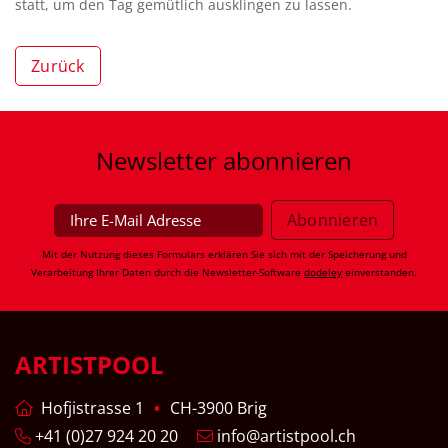
statt, um den Tag gemütlich ausklingen zu lassen.
Zurück
Newsletter
abonnieren
Mit der Nutzung dieses Formulars erklären Sie sich mit der Speicherung und
Verarbeitung Ihrer Daten durch die Newsletter-Software
dodeley
einverstanden.
ARTISTPOOL
Hofjistrasse 1
CH-3900 Brig
+41 (0)27 924 20 20
info@artistpool.ch