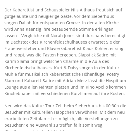
Der Kabarettist und Schauspieler Nils Althaus freut sich auf
gutgelaunte und neugierige Gäste. Vor dem Sieberhuus
sorgen Daliah für entspannten Groove. In der alten Kirche
wird Anna Kaenzig ihre bezaubernde Stimme erklingen
lassen – Vergleiche mit Norah Jones sind durchaus berechtigt.
Im Dachstock des Kirchenfeldschulhauses erwartet Sie der
Frauenversteher und Klavierkabarettist Klaus Kohler; er singt
und rappt, was die Tasten hergeben. Slapstick Satire mit
Karim Slama bringt welschen Charme in die Aula des
Kirchenfeldschulhauses. Kurt & Daisy sorgen in der Kultur
Mühle für musikalisch kaberettistische Höhenflüge. Poetry
Slam und Kabarett-Satire mit Adrian Merz lässt die Hospitium
Lounge aus allen Nähten platzen und im Kino Apollo kommen
Kinoliebhaber mit verschiedenen Kurzfilmen auf ihre Kosten.
Neu wird das Kultur Tour Zelt beim Sieberhuus bis 00:30h die
Besucher mit kulturellen Häppchen verwöhnen. Mit dem neu
erarbeiteten Zeitplan ist es möglich, alle Vorstellungen zu
besuchen; eine Auswahl zu treffen fällt somit weg.