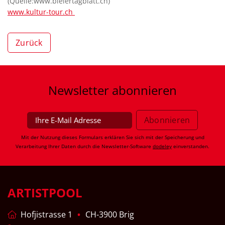
(Quelle:www.bielertagblatt.ch)
www.kultur-tour.ch
Zurück
Newsletter
abonnieren
Mit der Nutzung dieses Formulars erklären Sie sich mit der Speicherung und
Verarbeitung Ihrer Daten durch die Newsletter-Software
dodeley
einverstanden.
ARTISTPOOL
Hofjistrasse 1
CH-3900 Brig