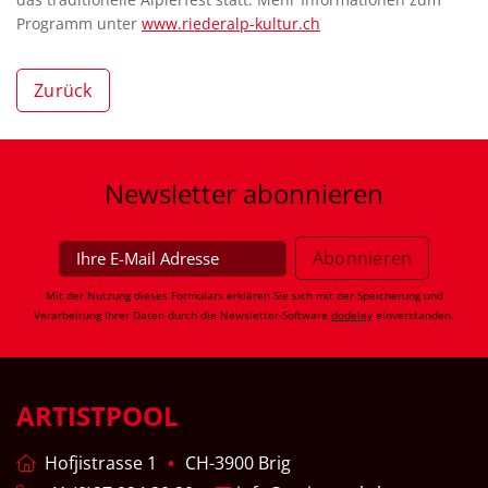
Programm unter
www.riederalp-kultur.ch
Zurück
Newsletter
abonnieren
Mit der Nutzung dieses Formulars erklären Sie sich mit der Speicherung und
Verarbeitung Ihrer Daten durch die Newsletter-Software
dodeley
einverstanden.
ARTISTPOOL
Hofjistrasse 1
CH-3900 Brig