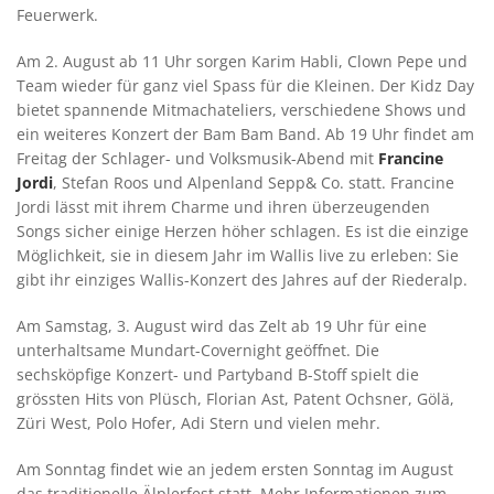
Feuerwerk.
Am 2. August ab 11 Uhr sorgen Karim Habli, Clown Pepe und
Team wieder für ganz viel Spass für die Kleinen. Der Kidz Day
bietet spannende Mitmachateliers, verschiedene Shows und
ein weiteres Konzert der Bam Bam Band. Ab 19 Uhr findet am
Freitag der Schlager- und Volksmusik-Abend mit
Francine
Jordi
, Stefan Roos und Alpenland Sepp& Co. statt. Francine
Jordi lässt mit ihrem Charme und ihren überzeugenden
Songs sicher einige Herzen höher schlagen. Es ist die einzige
Möglichkeit, sie in diesem Jahr im Wallis live zu erleben: Sie
gibt ihr einziges Wallis-Konzert des Jahres auf der Riederalp.
Am Samstag, 3. August wird das Zelt ab 19 Uhr für eine
unterhaltsame Mundart-Covernight geöffnet. Die
sechsköpfige Konzert- und Partyband B-Stoff spielt die
grössten Hits von Plüsch, Florian Ast, Patent Ochsner, Gölä,
Züri West, Polo Hofer, Adi Stern und vielen mehr.
Am Sonntag findet wie an jedem ersten Sonntag im August
das traditionelle Älplerfest statt. Mehr Informationen zum