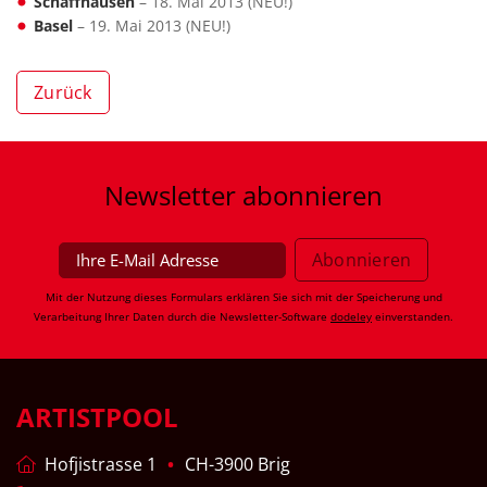
Schaffhausen
– 18. Mai 2013 (NEU!)
Basel
– 19. Mai 2013 (NEU!)
Zurück
Newsletter
abonnieren
Mit der Nutzung dieses Formulars erklären Sie sich mit der Speicherung und
Verarbeitung Ihrer Daten durch die Newsletter-Software
dodeley
einverstanden.
ARTISTPOOL
Hofjistrasse 1
CH-3900 Brig