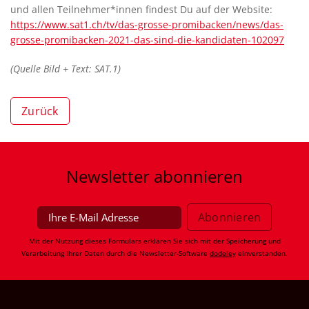
und allen Teilnehmer*innen findest Du auf der Website:
https://www.sat1.ch/tv/das-grosse-promibacken/news/das-
grosse-promibacken-2021-das-sind-die-kandidaten-102097
(Quelle Bild + Text: SAT.1)
Zurück
Newsletter
abonnieren
Mit der Nutzung dieses Formulars erklären Sie sich mit der Speicherung und
Verarbeitung Ihrer Daten durch die Newsletter-Software
dodeley
einverstanden.