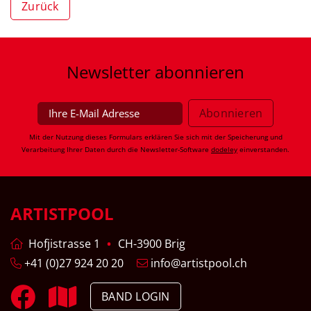
Zurück
Newsletter
abonnieren
Mit der Nutzung dieses Formulars erklären Sie sich mit der Speicherung und
Verarbeitung Ihrer Daten durch die Newsletter-Software
dodeley
einverstanden.
ARTISTPOOL
Hofjistrasse 1
CH-3900 Brig
+41 (0)27 924 20 20
info@artistpool.ch
BAND LOGIN