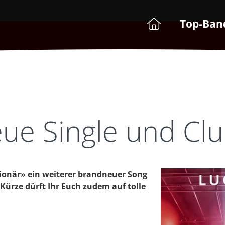
Top-Ban
eue Single und Cl
lionär» ein weiterer brandneuer Song
Kürze dürft Ihr Euch zudem auf tolle