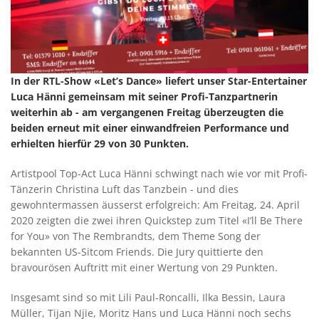
In der RTL-Show «Let’s Dance» liefert unser Star-Entertainer
Luca Hänni gemeinsam mit seiner Profi-Tanzpartnerin
weiterhin ab - am vergangenen Freitag überzeugten die
beiden erneut mit einer einwandfreien Performance und
erhielten hierfür 29 von 30 Punkten.
Artistpool Top-Act Luca Hänni schwingt nach wie vor mit Profi-
Tänzerin Christina Luft das Tanzbein - und dies
gewohntermassen äusserst erfolgreich: Am Freitag, 24. April
2020 zeigten die zwei ihren Quickstep zum Titel «I’ll Be There
for You» von The Rembrandts, dem Theme Song der
bekannten US-Sitcom Friends. Die Jury quittierte den
bravourösen Auftritt mit einer Wertung von 29 Punkten.
Insgesamt sind so mit Lili Paul-Roncalli, Ilka Bessin, Laura
Müller, Tijan Njie, Moritz Hans und Luca Hänni noch sechs