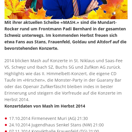
Mit ihrer aktuellen Scheibe «MASH.» sind die Mundart-
Rocker rund um Frontmann Padi Bernhard in der gesamten
Schweiz unterwegs. Im kommenden Herbst freuen sich
etwa Fans aus Stans, Frauenfeld, Goldau und Altdorf auf die
bevorstehenden Konzerte.
2014 blicken Mash auf Konzerte in St. Niklaus und Saas-Fee
VS, Schwyz und Ibach SZ, Buchs SG und Zufikon AG zurück.
Highlights wie das II. Himmelbett-Konzert, die eigene CD
Taufe im «Hirschen», die Monster-Party in der Guarany Bar
oder das Openair Zufikerfäscht bleiben indes in bester
Erinnerung und steigern die Vorfreude auf die Konzerte im
Herbst 2014.
Konzertdaten von Mash im Herbst 2014
17.10.2014 Firmenevent Muri (AG) 21:30
24.10.2014 Jugendhaus Senkel Stans (NW) 21:00
07.11.2014 Konvikthalle Frauenfeld (TG) 21:00