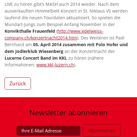
LIVE zu hören gibt’s MASH auch 2014 wieder. Nach dem
ausverkauften Himmelbett-Konzert in St. Niklaus VS werden
laufend die neuen Tourdaten aktualisiert. So spielen die
Mundart-Jungs zum Beispiel Anfang November in der
Konvikthalle Frauenfeld
(
http://www.edelweiss-
company.ch/konzertnacht2014.htm
). Des Weiteren ist Padi
Bernhard am
05. April 2014 zusammen mit Polo Hofer und
dem Jodlerklub Wiesenberg
an der Konzertnacht der
Lucerne Concert Band im KKL
zu hören (nähere
Informationen:
www.kkl-luzern.ch
).
Zurück
Newsletter
abonnieren