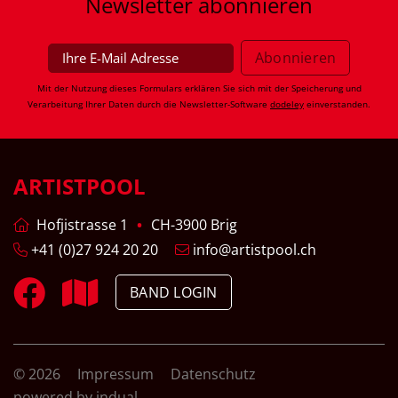
Newsletter
abonnieren
Mit der Nutzung dieses Formulars erklären Sie sich mit der Speicherung und
Verarbeitung Ihrer Daten durch die Newsletter-Software
dodeley
einverstanden.
ARTISTPOOL
Hofjistrasse 1
CH-3900 Brig
+41 (0)27 924 20 20
info@artistpool.ch
BAND LOGIN
© 2026
Impressum
Datenschutz
powered by indual