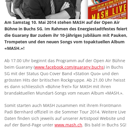
Am Samstag 10. Mai 2014 stehen MASH auf der Open Air
Bühne in Buchs SG. Im Rahmen des Energiestadtfestes feiert
die Guarany Bar zudem ihr 10-jähriges Jubiläum mit Pauken,
Trompeten und den neuen Songs vom topaktuellen Album
«MASH.»!
Ab 17.00 Uhr beginnt das Programm auf der Open Air Bühne
beim Guarany (
www.facebook.com/guarany.buchs
) in Buchs
SG mit der Status Quo Cover Band «Station Quo» und den
grössten Hits der britischen Rockgruppe. Ab 21.00 Uhr heisst
es dann schliesslich «Bühne frei!» für MASH mit ihren
brandaktuellen Mundart-Songs vom neuen Album «MASH.».
Somit starten auch MASH zusammen mit ihrem Frontmann
Padi Bernhard offiziell in die Sommer Tour 2014. Weitere Live
Daten finden sich jeweils auf unserer Artistpool Website und
auf der Band-Page unter
www.mash.ch
. Bis bald in Buchs SG!