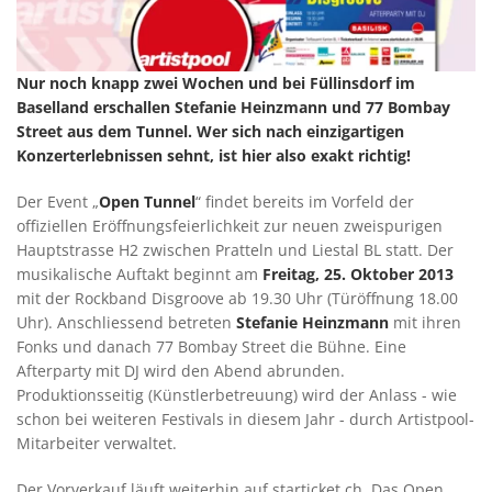
Nur noch knapp zwei Wochen und bei Füllinsdorf im
Baselland erschallen Stefanie Heinzmann und 77 Bombay
Street aus dem Tunnel. Wer sich nach einzigartigen
Konzerterlebnissen sehnt, ist hier also exakt richtig!
Der Event „
Open Tunnel
“ findet bereits im Vorfeld der
offiziellen Eröffnungsfeierlichkeit zur neuen zweispurigen
Hauptstrasse H2 zwischen Pratteln und Liestal BL statt. Der
musikalische Auftakt beginnt am
Freitag, 25. Oktober 2013
mit der Rockband Disgroove ab 19.30 Uhr (Türöffnung 18.00
Uhr). Anschliessend betreten
Stefanie Heinzmann
mit ihren
Fonks und danach 77 Bombay Street die Bühne. Eine
Afterparty mit DJ wird den Abend abrunden.
Produktionsseitig (Künstlerbetreuung) wird der Anlass - wie
schon bei weiteren Festivals in diesem Jahr - durch Artistpool-
Mitarbeiter verwaltet.
Der Vorverkauf läuft weiterhin auf starticket.ch. Das Open