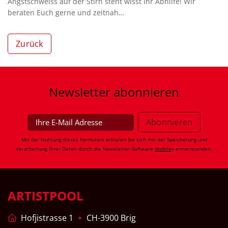
Angstschweiss auf der Stirn steht wisst Ihr Abhilfe! Wir
beraten Euch gerne und zeitnah…
Zurück
Newsletter
abonnieren
Mit der Nutzung dieses Formulars erklären Sie sich mit der Speicherung und
Verarbeitung Ihrer Daten durch die Newsletter-Software
dodeley
einverstanden.
ARTISTPOOL
Hofjistrasse 1
CH-3900 Brig