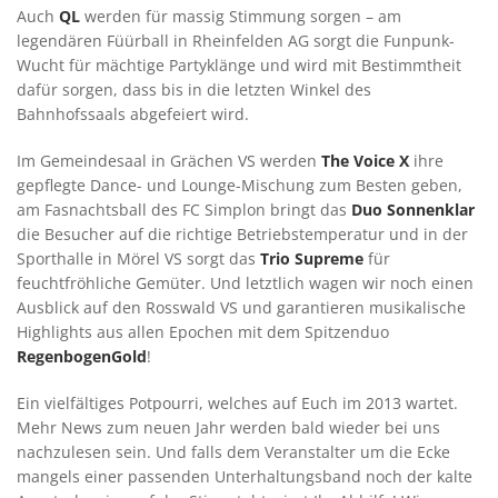
Auch
QL
werden für massig Stimmung sorgen – am
legendären Füürball in Rheinfelden AG sorgt die Funpunk-
Wucht für mächtige Partyklänge und wird mit Bestimmtheit
dafür sorgen, dass bis in die letzten Winkel des
Bahnhofssaals abgefeiert wird.
Im Gemeindesaal in Grächen VS werden
The Voice X
ihre
gepflegte Dance- und Lounge-Mischung zum Besten geben,
am Fasnachtsball des FC Simplon bringt das
Duo Sonnenklar
die Besucher auf die richtige Betriebstemperatur und in der
Sporthalle in Mörel VS sorgt das
Trio Supreme
für
feuchtfröhliche Gemüter. Und letztlich wagen wir noch einen
Ausblick auf den Rosswald VS und garantieren musikalische
Highlights aus allen Epochen mit dem Spitzenduo
RegenbogenGold
!
Ein vielfältiges Potpourri, welches auf Euch im 2013 wartet.
Mehr News zum neuen Jahr werden bald wieder bei uns
nachzulesen sein. Und falls dem Veranstalter um die Ecke
mangels einer passenden Unterhaltungsband noch der kalte