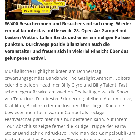
86‘400 Besucherinnen und Besucher sind sich einig: Wieder
einmal konnte das mittlerweile 28. Open Air Gampel mit
bestem Wetter, tollen Bands und einer einmaligen Kulisse
punkten. Durchwegs positiv bilanzieren auch die
Veranstalter und freuen sich in vielerlei Hinsicht über das
gelungene Festival.
Musikalische Highlights boten am Donnerstag
erwartungsgemäss Bands wie The Gaslight Anthem, Editors
oder die beiden Headliner Biffy Clyro und Billy Talent. Fast
schon legendär wird am zweiten Festivaltag etwa die Show
von Tenacious D in bester Erinnerung bleiben. Auch Archive,
Kraftklub, Broilers oder die Irischen Überflieger Kodaline
bewiesen mehrfach, warum Gampel als rockiger
Festivalschauplatz mehr als nur bestehen kann. Auf ihrem
Tour-Abschluss zeigte ferner die kultige Truppe der Parov
Stelar Band sehr eindrucksvoll, wie man das Gampelpublikum
bis in die letzten Reihen zum Tanzen bringen kann. Und