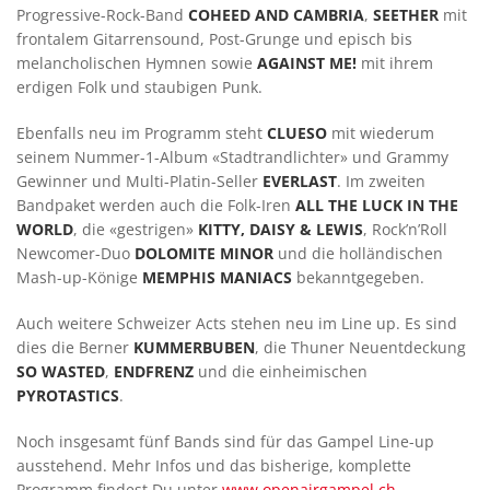
Progressive-Rock-Band
COHEED AND CAMBRIA
,
SEETHER
mit
frontalem Gitarrensound, Post-Grunge und episch bis
melancholischen Hymnen sowie
AGAINST ME!
mit ihrem
erdigen Folk und staubigen Punk.
Ebenfalls neu im Programm steht
CLUESO
mit wiederum
seinem Nummer-1-Album «Stadtrandlichter» und Grammy
Gewinner und Multi-Platin-Seller
EVERLAST
. Im zweiten
Bandpaket werden auch die Folk-Iren
ALL THE LUCK IN THE
WORLD
, die «gestrigen»
KITTY, DAISY & LEWIS
, Rock’n’Roll
Newcomer-Duo
DOLOMITE MINOR
und die holländischen
Mash-up-Könige
MEMPHIS MANIACS
bekanntgegeben.
Auch weitere Schweizer Acts stehen neu im Line up. Es sind
dies die Berner
KUMMERBUBEN
, die Thuner Neuentdeckung
SO WASTED
,
ENDFRENZ
und die einheimischen
PYROTASTICS
.
Noch insgesamt fünf Bands sind für das Gampel Line-up
ausstehend. Mehr Infos und das bisherige, komplette
Programm findest Du unter
www.openairgampel.ch