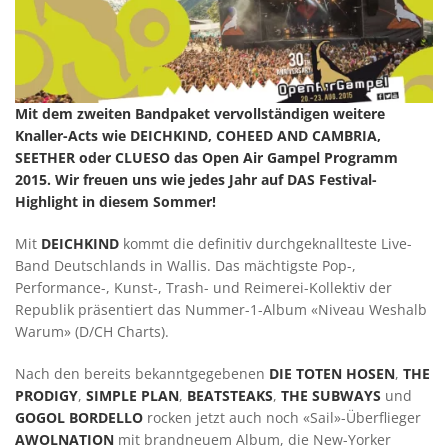
Mit dem zweiten Bandpaket vervollständigen weitere
Knaller-Acts wie DEICHKIND, COHEED AND CAMBRIA,
SEETHER oder CLUESO das Open Air Gampel Programm
2015. Wir freuen uns wie jedes Jahr auf DAS Festival-
Highlight in diesem Sommer!
Mit
DEICHKIND
kommt die definitiv durchgeknallteste Live-
Band Deutschlands in Wallis. Das mächtigste Pop-,
Performance-, Kunst-, Trash- und Reimerei-Kollektiv der
Republik präsentiert das Nummer-1-Album «Niveau Weshalb
Warum» (D/CH Charts).
Nach den bereits bekanntgegebenen
DIE TOTEN HOSEN
,
THE
PRODIGY
,
SIMPLE PLAN
,
BEATSTEAKS
,
THE SUBWAYS
und
GOGOL BORDELLO
rocken jetzt auch noch «Sail»-Überflieger
AWOLNATION
mit brandneuem Album, die New-Yorker