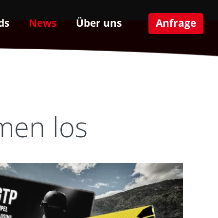
ds
News
Über uns
Anfrage
men los